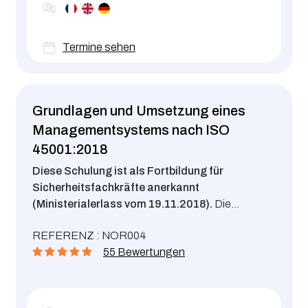
Termine sehen
Grundlagen und Umsetzung eines
Managementsystems nach ISO
45001:2018
Diese Schulung ist als Fortbildung für
Sicherheitsfachkräfte anerkannt
(Ministerialerlass vom 19.11.2018).
Die
Teilnehmer erwerben die erforderlichen
REFERENZ : NOR004
Kenntnisse, um aktiv an der Einführung oder
55 Bewertungen
Überwachung eines Managementsystems für
Gesundheit und Sicherheit bei der Arbeit nach
ISO 45001:2018 mitzuwirken.