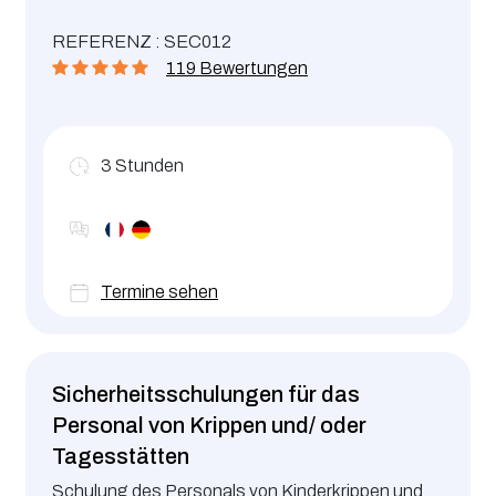
und Verwaltung von Registern im Bereich der
REFERENZ : SEC012
Arbeitssicherheit, um den Vorstellungen des
119 Bewertungen
Gewerbe- und Grubenaufsichtsamts (Inspection
du Travail et des Mines) und den geltenden
gesetzlichen Verpflichtungen gerecht zu werden.
3
Stunden
Termine sehen
Sicherheitsschulungen für das
Personal von Krippen und/ oder
Tagesstätten
Schulung des Personals von Kinderkrippen und