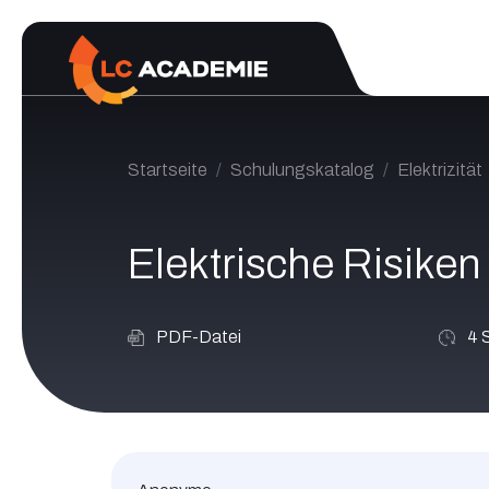
Zum Inhalt springen
Startseite
Schulungskatalog
Elektrizität
Elektrische Risiken
PDF-Datei
4