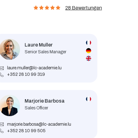
28 Bewertungen
Laure Muller
Senior Sales Manager
laure.muller@lc-academie.lu
+352 28 10 99 319
Marjorie Barbosa
Sales Officer
marjorie.barbosa@lc-academie.lu
+352 28 10 99 505