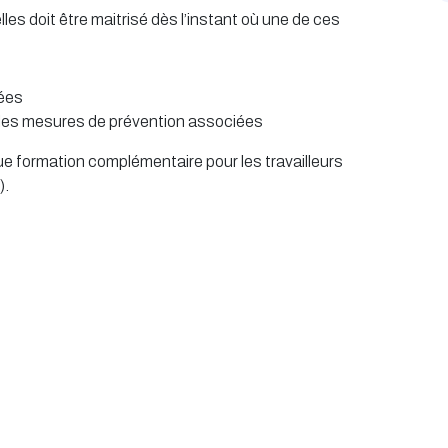
les doit être maitrisé dès l’instant où une de ces
nées
et les mesures de prévention associées
e formation complémentaire pour les travailleurs
).