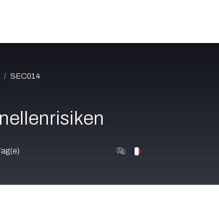
Katalog
Über uns
Jobs
Blog
Contact
SEC014
nellenrisiken
ag(e)