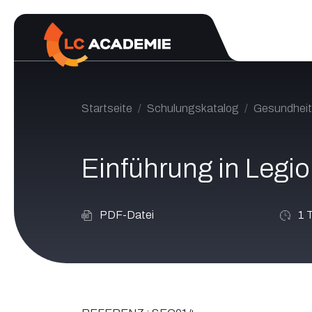
Zum Inhalt springen
Startseite
Schulungskatalog
Gesundheit
Einführung in Legio
PDF-Datei
1
T