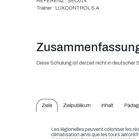
REFERENZ :
SEC014
Trainer :
LUXCONTROL S.A.
Zusammenfassun
Diese Schulung ist derzeit nicht in deutscher
Ziele
Zielpublikum
Inhalt
Pädag
Les légionelles peuvent coloniser les ré
climatisation ainsi que les tours aéroré