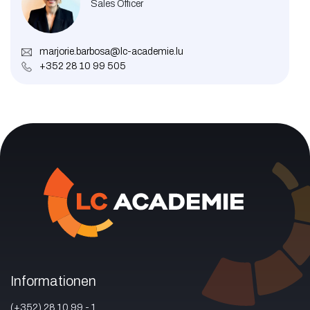
Sales Officer
marjorie.barbosa@lc-academie.lu
+352 28 10 99 505
Informationen
(+352) 28 10 99 - 1