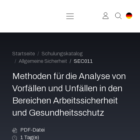
Zum Inhalt springen
Startseite
Schulungskatalog
Allgemeine Sicherheit
SEC011
Methoden für die Analyse von
Vorfällen und Unfällen in den
Bereichen Arbeitssicherheit
und Gesundheitsschutz
PDF-Datei
1
Tag(e)