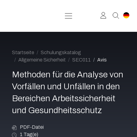
Zum Inhalt springen
Startseite
Schulungskatalog
Allgemeine Sicherheit
SEC011
Avis
Methoden für die Analyse von
Vorfällen und Unfällen in den
Bereichen Arbeitssicherheit
und Gesundheitsschutz
PDF-Datei
1
Tag(e)