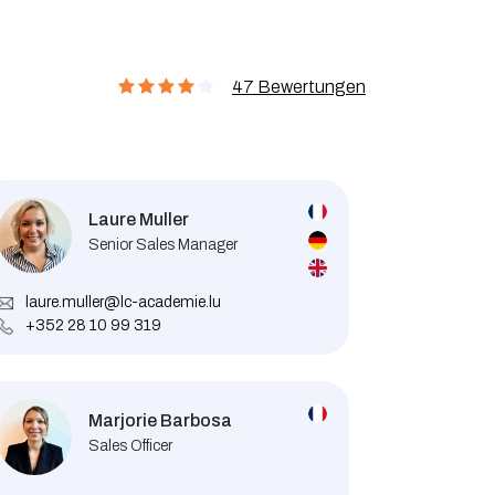
47 Bewertungen
Laure Muller
Senior Sales Manager
laure.muller@lc-academie.lu
+352 28 10 99 319
Marjorie Barbosa
Sales Officer