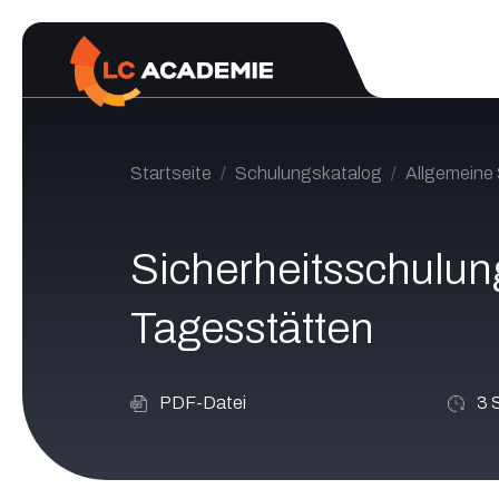
Zum Inhalt springen
Startseite
Schulungskatalog
Allgemeine 
Sicherheitsschulun
Tagesstätten
PDF-Datei
3