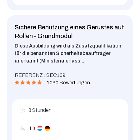
Sichere Benutzung eines Gerüstes auf
Rollen - Grundmodul
Diese Ausbildung wird als Zusatzqualifikation
für die benannten Sicherheitsbeauftrager
anerkannt (Ministerialerlass
vom 19.11.18 ).
Gerüst auf Rollen, sicheres Auf-
REFERENZ : SEC109
und Absteigen .
1030 Bewertungen
8
Stunden