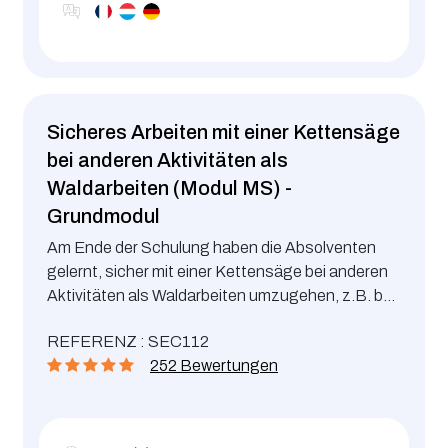
Sicheres Arbeiten mit einer Kettensäge
bei anderen Aktivitäten als
Waldarbeiten (Modul MS) -
Grundmodul
Am Ende der Schulung haben die Absolventen
gelernt, sicher mit einer Kettensäge bei anderen
Aktivitäten als Waldarbeiten umzugehen, z.B. bei
Bauarbeiten, Zimmereiarbeiten, in
REFERENZ : SEC112
Industriebetrieben usw. Die Herrichtung und das
252 Bewertungen
Fällen von Bäumen gehören nicht zu dieser
Schulung.