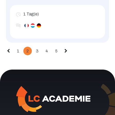
1
Tag(e)
1
2
3
4
5