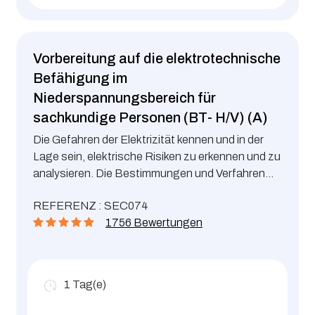
Vorbereitung auf die elektrotechnische
Befähigung im
Niederspannungsbereich für
sachkundige Personen (BT- H/V) (A)
Die Gefahren der Elektrizität kennen und in der
Lage sein, elektrische Risiken zu erkennen und zu
analysieren. Die Bestimmungen und Verfahren
zur Verhütung von elektrischen Gefahren kennen
REFERENZ : SEC074
und umsetzen.
1756 Bewertungen
1
Tag(e)