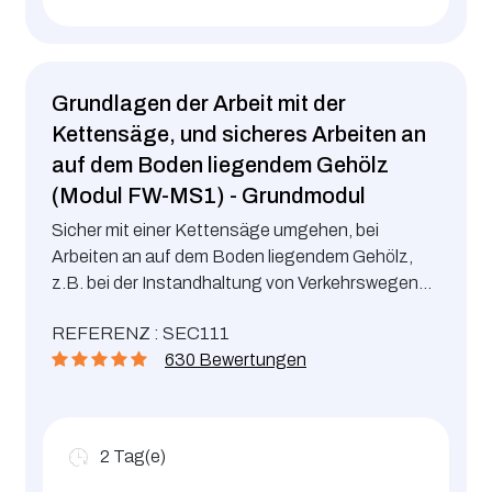
Grundlagen der Arbeit mit der
Kettensäge, und sicheres Arbeiten an
auf dem Boden liegendem Gehölz
(Modul FW-MS1) - Grundmodul
Sicher mit einer Kettensäge umgehen, bei
Arbeiten an auf dem Boden liegendem Gehölz,
z.B. bei der Instandhaltung von Verkehrswegen
und Parks usw. Das Fällen von Bäumen ist in
REFERENZ : SEC111
dieser Schulung nicht enthalten.
630 Bewertungen
2
Tag(e)