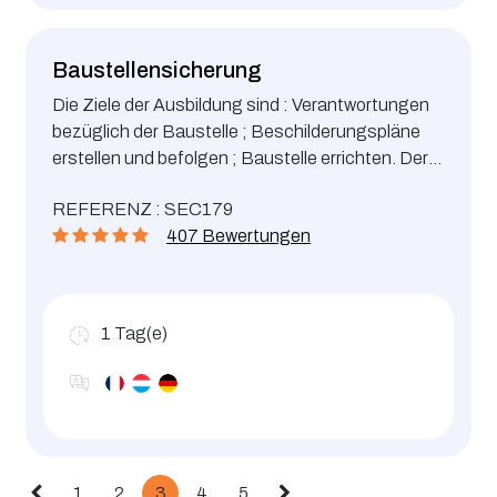
Baustellensicherung
Die Ziele der Ausbildung sind : Verantwortungen
bezüglich der Baustelle ; Beschilderungspläne
erstellen und befolgen ; Baustelle errichten. Der
Inhalt entspricht der Ausgabe der “ Organisation
REFERENZ : SEC179
et signalisation des chantiers routiers von der
407 Bewertungen
COMMISSION DE CIRCULATION DE L’ETAT “.
1
Tag(e)
1
2
3
4
5