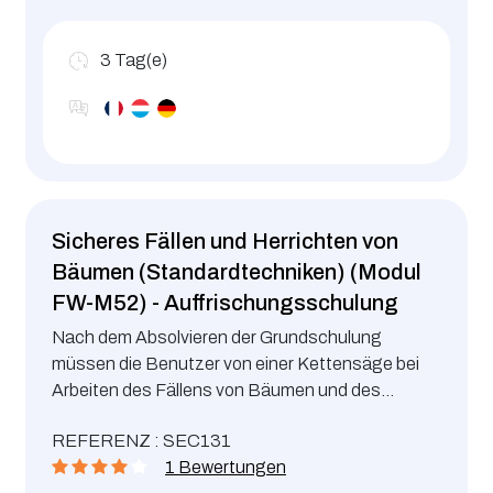
3
Tag(e)
Sicheres Fällen und Herrichten von
Bäumen (Standardtechniken) (Modul
FW-M52) - Auffrischungsschulung
Nach dem Absolvieren der Grundschulung
müssen die Benutzer von einer Kettensäge bei
Arbeiten des Fällens von Bäumen und des
Herrichtens von Gehölz alle 5 Jahre eine
REFERENZ : SEC131
Auffrischungsschulung besuchen.
1 Bewertungen