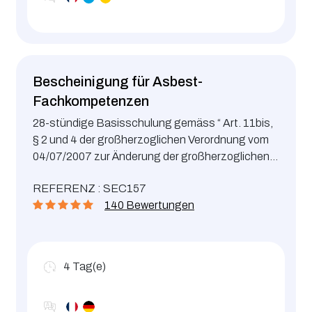
Bescheinigung für Asbest-
Fachkompetenzen
28-stündige Basisschulung gemäss “ Art. 11bis,
§ 2 und 4 der großherzoglichen Verordnung vom
04/07/2007 zur Änderung der großherzoglichen
Verordnung vom 15/07/1988 über den Schutz der
REFERENZ : SEC157
Arbeitnehmer gegen die Risiken in Verbindung mit
140 Bewertungen
Asbestbelastungen am Arbeitsplatz “
4
Tag(e)