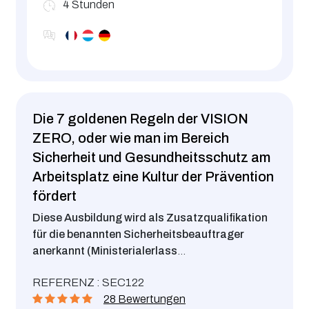
4
Stunden
Die 7 goldenen Regeln der VISION
ZERO, oder wie man im Bereich
Sicherheit und Gesundheitsschutz am
Arbeitsplatz eine Kultur der Prävention
fördert
Diese Ausbildung wird als Zusatzqualifikation
für die benannten Sicherheitsbeauftrager
anerkannt (Ministerialerlass
vom 19.11.18 ).
Diese Schulung ist Teil der
REFERENZ : SEC122
nationalen Strategie VISION ZERO
28 Bewertungen
(www.visionzero.lu). Sie ermöglicht es, den Inhalt