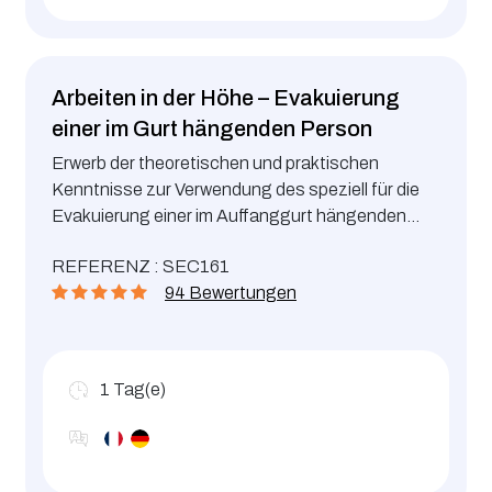
Arbeiten in der Höhe – Evakuierung
einer im Gurt hängenden Person
Erwerb der theoretischen und praktischen
Kenntnisse zur Verwendung des speziell für die
Evakuierung einer im Auffanggurt hängenden
Person vorgesehenen Ausrüstung (Evakuierer) in
REFERENZ : SEC161
einem dringenden Notfall.
94 Bewertungen
1
Tag(e)