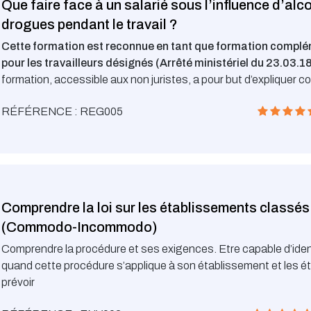
Que faire face à un salarié sous l’influence d’alc
drogues pendant le travail ?
Cette formation est reconnue en tant que formation compl
pour les travailleurs désignés (Arrêté ministériel du 23.03.18
formation, accessible aux non juristes, a pour but d’expliquer
agir légalement face à un salarié sous influence d’alcool ou de
RÉFÉRENCE : REG005
pendant le travail.
Comprendre la loi sur les établissements classés
(Commodo-Incommodo)
Comprendre la procédure et ses exigences. Etre capable d’ident
quand cette procédure s’applique à son établissement et les é
prévoir