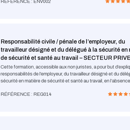
RÉFÉRENCE : ENV002
Responsabilité civile / pénale de l’employeur, du
travailleur désigné et du délégué à la sécurité en
de sécurité et santé au travail – SECTEUR PRIV
Cette formation, accessible aux non juristes, a pour but d’expliq
responsabilités de l’employeur, du travailleur désigné et du délé
sécurité en matière de sécurité et santé au travail, en l’absenc
présence d’un accident (secteur privé).
Cette formation est reconnue en tant que formation compléme
RÉFÉRENCE : REG014
les travailleurs désignés (Arrêté ministériel du 23.03.18).