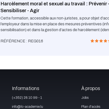
Harcèlement moral et sexuel au travail : Prévenir 
Sensibiliser - Agir
Cette formation, accessible aux non-juristes, a pour objet d’
l’employeur dans la mise en place des mesures préventives (inf
sensibilisation) et dans la gestion d’actes de harcèlement (ident
gérer le signalement, mesures conservatoires, sanctions) et c
RÉFÉRENCE : REG016
conformant aux obligations légales lui incombant. La deuxième 
la formation se déroulera sous forme de « workshop » afin d’aide
participants à identifier les points-clés de leur procédure intern
Informations
À propos
(+352) 28 10 99 - 1
Jobs
info@lc-academie.lu
Plan d'accès