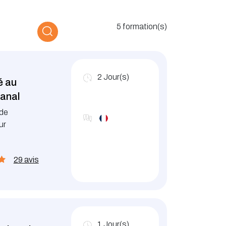
5 formation(s)
2
Jour(s)
é au
sanal
 de
ur
29 avis
1
Jour(s)