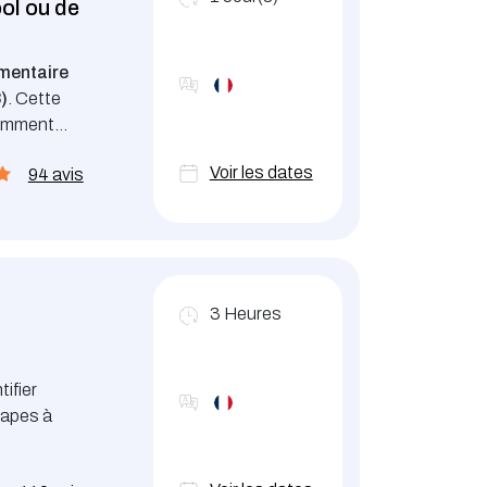
ool ou de
émentaire
)
. Cette
 comment
 drogues
Voir les dates
94 avis
3
Heures
ifier
tapes à