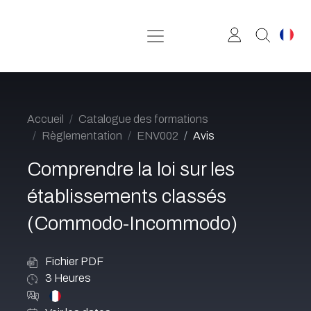
Se rendre au contenu
Accueil
Catalogue des formations
Règlementation
ENV002
Avis
Comprendre la loi sur les
établissements classés
(Commodo-Incommodo)
Fichier PDF
3
Heures