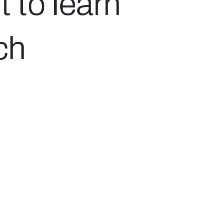
 to learn
ch