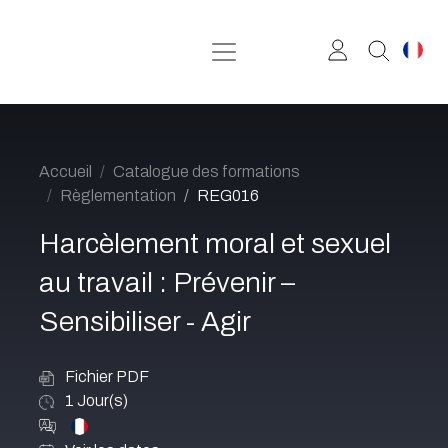
Se rendre au contenu
Accueil
Catalogue des formations
Règlementation
REG016
Harcèlement moral et sexuel
au travail : Prévenir –
Sensibiliser - Agir
Fichier PDF
1
Jour(s)