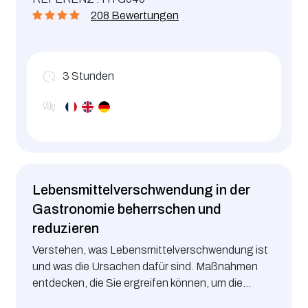
Schulung ist im Rahmen des Leitfadens für eine
208 Bewertungen
gute Hygienepraxis in Kindertageseinrichtungen
(Kinderkrippen, Kindertagesstätten, Maisons
Relais, …) obligatorisch, sobald den Kindern
Mahlzeiten serviert werden.
3
Stunden
Lebensmittelverschwendung in der
Gastronomie beherrschen und
reduzieren
Verstehen, was Lebensmittelverschwendung ist
und was die Ursachen dafür sind. Maßnahmen
entdecken, die Sie ergreifen können, um die
Lebensmittelverschwendung in den Griff zu