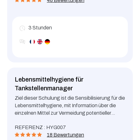
48 Bewertungen
3
Stunden
Lebensmittelhygiene für
Tankstellenmanager
Ziel dieser Schulung ist die Sensibilisierung für die
Lebensmittelhygiene, mit Information über die
einzelnen Mittel zur Vermeidung potentieller
Gefahren für die Verbraucher, für
REFERENZ : HYG007
Tankstellenmanager.
18 Bewertungen