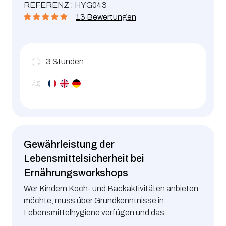
REFERENZ : HYG043
bekommen und zu reduzieren.
13 Bewertungen
3
Stunden
Gewährleistung der
Lebensmittelsicherheit bei
Ernährungsworkshops
Wer Kindern Koch- und Backaktivitäten anbieten
möchte, muss über Grundkenntnisse in
Lebensmittelhygiene verfügen und das
Allergenrisiko kontrollieren.