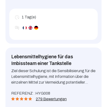
1
Tag(e)
Lebensmittelhygiene für das
Imbissteam einer Tankstelle
Ziel dieser Schulung ist die Sensibilisierung für die
Lebensmittelhygiene, mit Information über die
einzelnen Mittel zur Vermeidung potentieller
Gefahren für die Verbraucher, für die Imbissteams
REFERENZ : HYG008
von Tankstellen.
279 Bewertungen