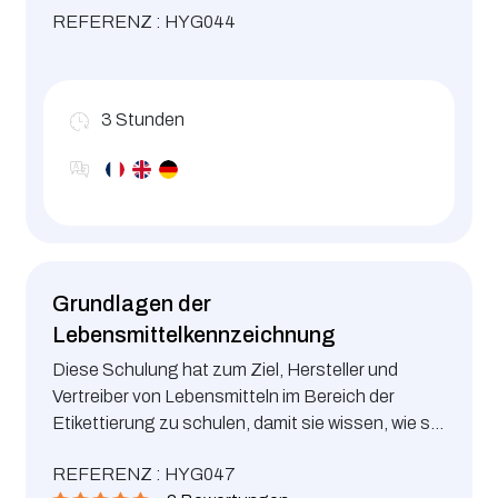
REFERENZ : HYG044
3
Stunden
Grundlagen der
Lebensmittelkennzeichnung
Diese Schulung hat zum Ziel, Hersteller und
Vertreiber von Lebensmitteln im Bereich der
Etikettierung zu schulen, damit sie wissen, wie sie
ihre Produkte mit allen für den Verbraucher
REFERENZ : HYG047
wichtigen und gesetzlich vorgeschriebenen