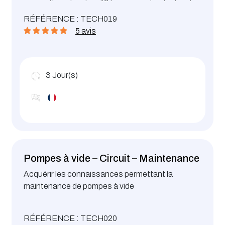
Compréhension des différentes technologies de
pompes.
RÉFÉRENCE : TECH019
5 avis
Maintenance et dépannage de pompes.
3
Jour(s)
Pompes à vide – Circuit – Maintenance
Acquérir les connaissances permettant la
maintenance de pompes à vide
RÉFÉRENCE : TECH020