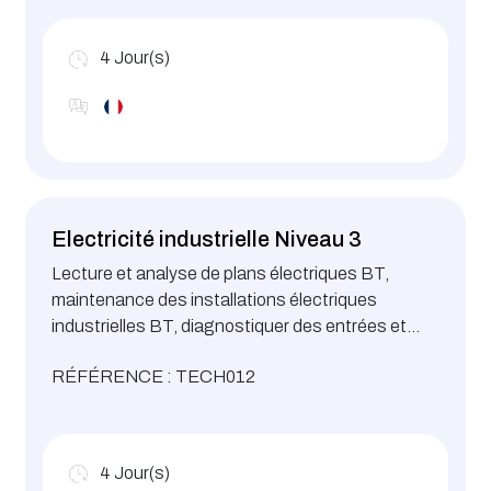
4
Jour(s)
Electricité industrielle Niveau 3
Lecture et analyse de plans électriques BT,
maintenance des installations électriques
industrielles BT, diagnostiquer des entrées et
sorties d’automates programmables et de
RÉFÉRENCE : TECH012
variateurs de vitesse pour complémenter
l’intervention d’un automaticien
4
Jour(s)