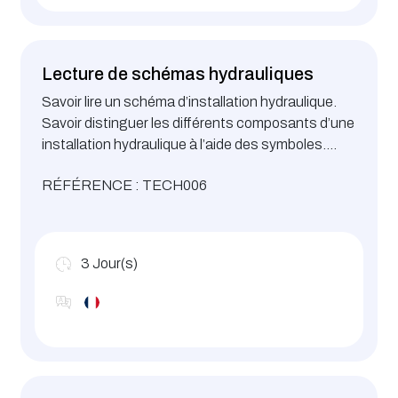
Lecture de schémas hydrauliques
Savoir lire un schéma d’installation hydraulique.
Savoir distinguer les différents composants d’une
installation hydraulique à l’aide des symboles.
Reconnaître les différentes parties d’une
RÉFÉRENCE : TECH006
installation hydraulique, et en déduire le
fonctionnement.
3
Jour(s)