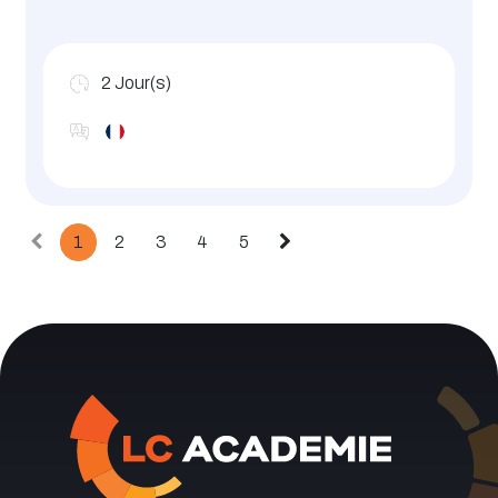
2
Jour(s)
1
2
3
4
5