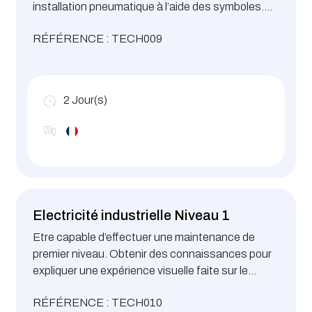
installation pneumatique à l’aide des symboles.
Reconnaître les différentes parties d’une
RÉFÉRENCE : TECH009
installation pneumatique et en déduire le
fonctionnement
2
Jour(s)
Electricité industrielle Niveau 1
Etre capable d’effectuer une maintenance de
premier niveau. Obtenir des connaissances pour
expliquer une expérience visuelle faite sur le
terrain. Etre sensibilisé aux dangers du courant
RÉFÉRENCE : TECH010
électrique. Savoir interpréter les caractéristiques