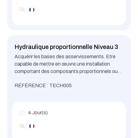
Hydraulique proportionnelle Niveau 3
Acquérir les bases des asservissements. Etre
capable de mettre en œuvre une installation
comportant des composants proportionnels ou
des servo-valves. Etre capable de déterminer
RÉFÉRENCE : TECH005
rapidement l’origine d’une panne et d’éviter les
erreurs de diagnostic.
4
Jour(s)