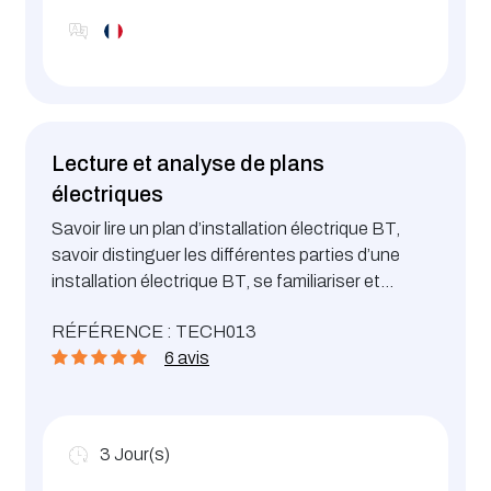
Lecture et analyse de plans
électriques
Savoir lire un plan d’installation électrique BT,
savoir distinguer les différentes parties d’une
installation électrique BT, se familiariser et
reconnaître l’appareillage de séparation, de
RÉFÉRENCE : TECH013
commande et de protection d’équipement
6 avis
électrique BT.
3
Jour(s)