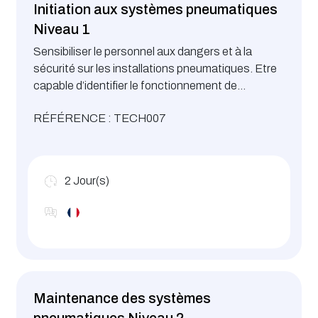
Initiation aux systèmes pneumatiques
Niveau 1
Sensibiliser le personnel aux dangers et à la
sécurité sur les installations pneumatiques. Etre
capable d’identifier le fonctionnement de
l’installation, d’identifier les risques liés à la
RÉFÉRENCE : TECH007
pression.
2
Jour(s)
Maintenance des systèmes
pneumatiques Niveau 2