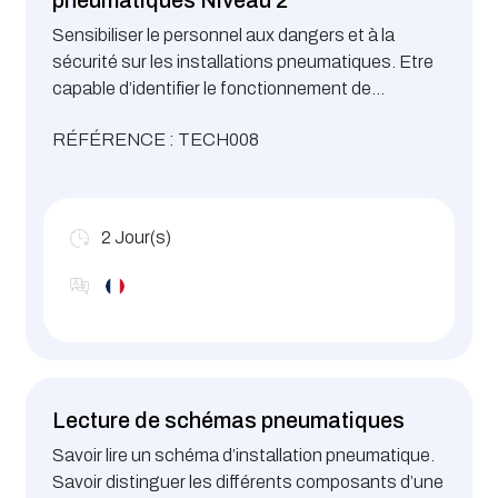
Sensibiliser le personnel aux dangers et à la
sécurité sur les installations pneumatiques. Etre
capable d’identifier le fonctionnement de
l’installation. Identifier les risques liés à la
RÉFÉRENCE : TECH008
pression. Etre capable de réaliser un système
pneumatique.
2
Jour(s)
Lecture de schémas pneumatiques
Savoir lire un schéma d’installation pneumatique.
Savoir distinguer les différents composants d’une