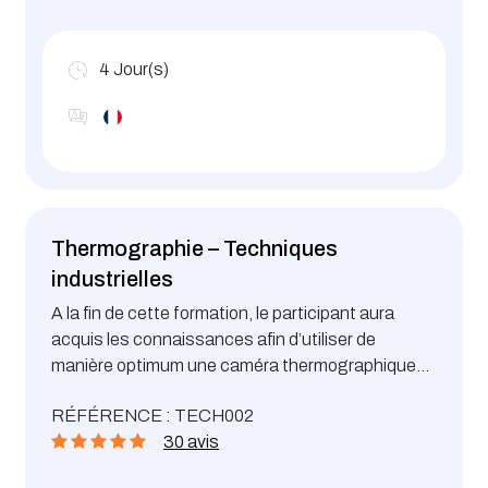
4
Jour(s)
Thermographie – Techniques
industrielles
A la fin de cette formation, le participant aura
acquis les connaissances afin d’utiliser de
manière optimum une caméra thermographique
dans le cadre d’un programme de maintenance
RÉFÉRENCE : TECH002
préventive. Il sera capable d’analyser des
30 avis
imageries thermiques pour détecter des défauts
d’origine électrique ou mécanique