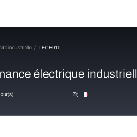
Catalogue
À propos
Postes
Blog
Contact
cité industrielle
TECH015
ance électrique industriel
Jour(s)