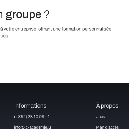
un
groupe
?
 votre entreprise, offrant une formation personnalisée
ques.
Informations
À propos
(+352) 28 10 99 - 1
Jobs
info@lc-academie.lu
Plan d'accès