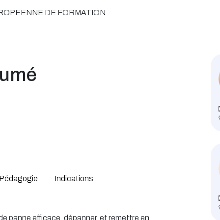
UROPEENNE DE FORMATION
sumé
Pédagogie
Indications
de panne efficace, dépanner, et remettre en