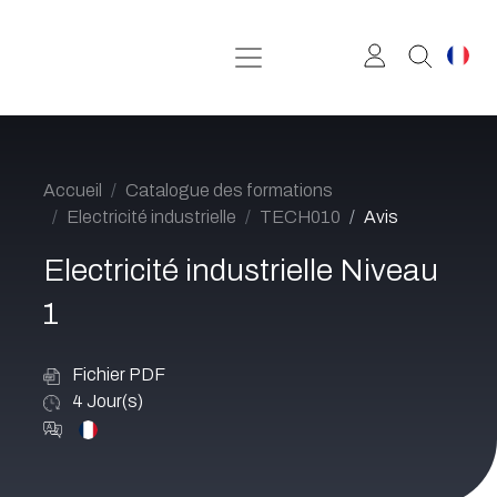
Se rendre au contenu
Accueil
Catalogue des formations
Electricité industrielle
TECH010
Avis
Electricité industrielle Niveau
1
Fichier PDF
4
Jour(s)