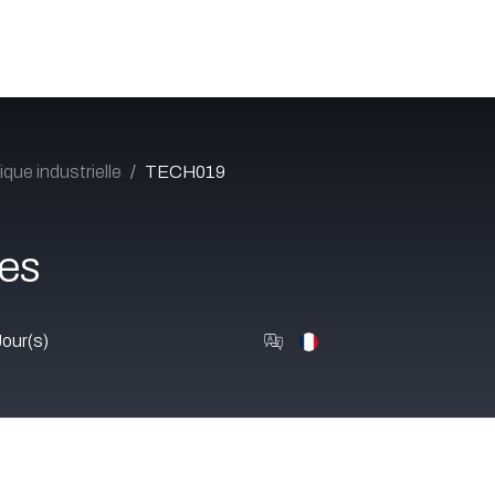
Catalogue
À propos
Postes
Blog
Contact
que industrielle
TECH019
es
Jour(s)