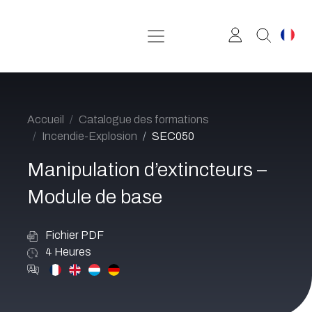
Se rendre au contenu
Accueil
Catalogue des formations
Incendie-Explosion
SEC050
Manipulation d’extincteurs –
Module de base
Fichier PDF
4
Heures