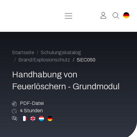
Zum Inhalt springen
Startseite
Schulungskatalog
Brand/Explosionschutz
SEC050
Handhabung von
Feuerlöschern - Grundmodul
PDF-Datei
4
Stunden