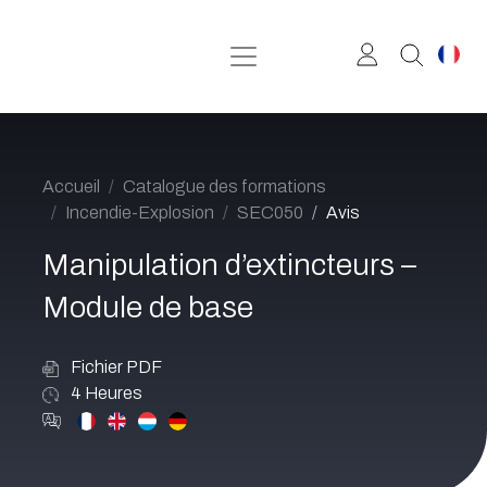
Se rendre au contenu
Accueil
Catalogue des formations
Incendie-Explosion
SEC050
Avis
Manipulation d’extincteurs –
Module de base
Fichier PDF
4
Heures