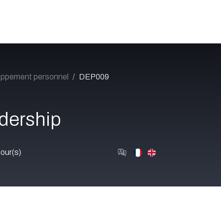
Catalogue
À propos
Postes
Blog
Contact
oppement personnel
DEP009
dership
our(s)