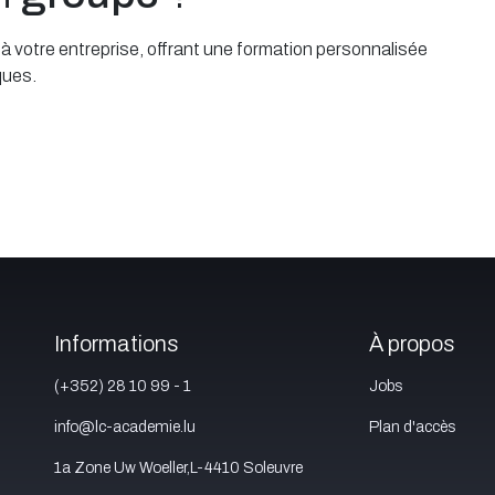
 votre entreprise, offrant une formation personnalisée
ques.
Informations
À propos
(+352) 28 10 99 - 1
Jobs
info@lc-academie.lu
Plan d'accès
1a Zone Uw Woeller,L-4410 Soleuvre