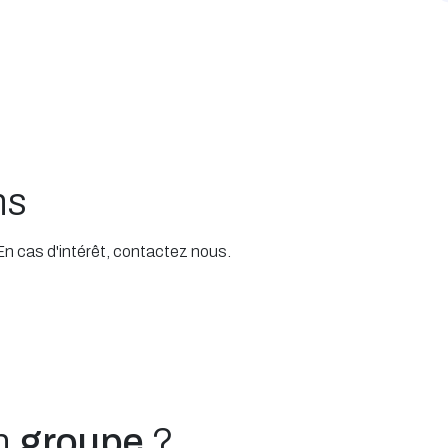
ns
 En cas d'intérêt, contactez nous.
un
groupe
?