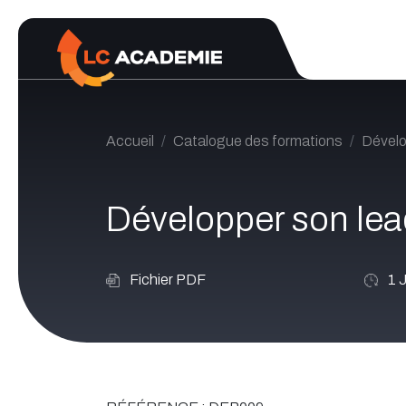
Se rendre au contenu
Accueil
Catalogue des formations
Dével
Développer son lea
Fichier PDF
1
J