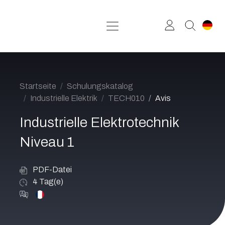
Zum Inhalt springen
Startseite
Schulungskatalog
Industrielle Elektrik
TECH010
Avis
Industrielle Elektrotechnik
Niveau 1
PDF-Datei
4
Tag(e)