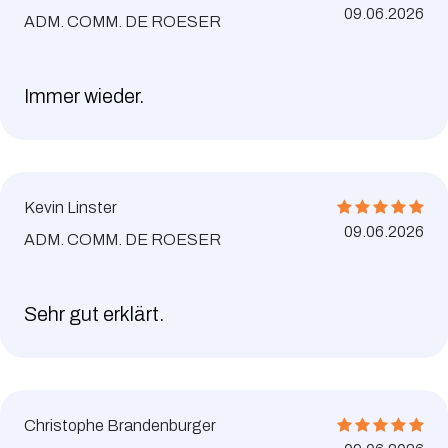
09.06.2026
ADM. COMM. DE ROESER
Immer wieder.
Kevin Linster
09.06.2026
ADM. COMM. DE ROESER
Sehr gut erklärt.
Christophe Brandenburger