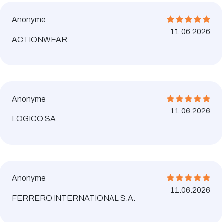
Anonyme
11.06.2026
ACTIONWEAR
Anonyme
11.06.2026
LOGICO SA
Anonyme
11.06.2026
FERRERO INTERNATIONAL S.A.