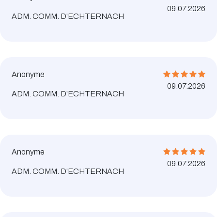
09.07.2026
ADM. COMM. D'ECHTERNACH
Anonyme
09.07.2026
ADM. COMM. D'ECHTERNACH
Anonyme
09.07.2026
ADM. COMM. D'ECHTERNACH