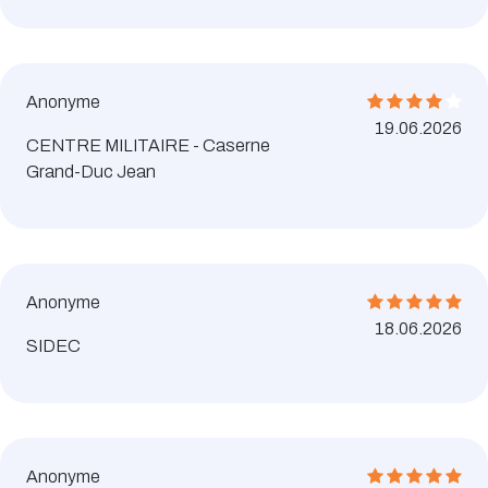
Anonyme
19.06.2026
CENTRE MILITAIRE - Caserne
Grand-Duc Jean
Anonyme
18.06.2026
SIDEC
Anonyme