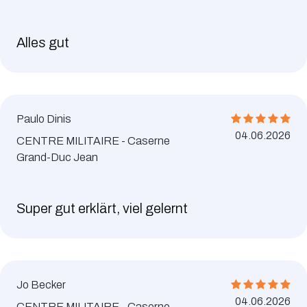
Alles gut
Paulo Dinis
04.06.2026
CENTRE MILITAIRE - Caserne
Grand-Duc Jean
Super gut erklärt, viel gelernt
Jo Becker
04.06.2026
CENTRE MILITAIRE - Caserne