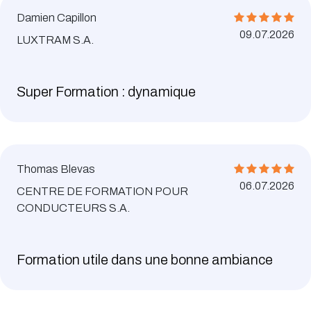
Damien Capillon
09.07.2026
LUXTRAM S.A.
Super Formation : dynamique
Thomas Blevas
06.07.2026
CENTRE DE FORMATION POUR
CONDUCTEURS S.A.
Formation utile dans une bonne ambiance