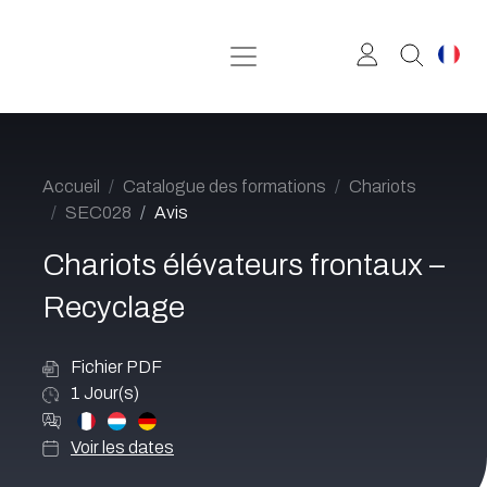
Se rendre au contenu
Accueil
Catalogue des formations
Chariots
SEC028
Avis
Chariots élévateurs frontaux –
Recyclage
Fichier PDF
1
Jour(s)
Voir les dates