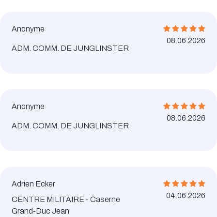
Anonyme
08.06.2026
ADM. COMM. DE JUNGLINSTER
Anonyme
08.06.2026
ADM. COMM. DE JUNGLINSTER
Adrien Ecker
04.06.2026
CENTRE MILITAIRE - Caserne
Grand-Duc Jean