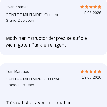
Sven Kremer
19.06.2026
CENTRE MILITAIRE - Caserne
Grand-Duc Jean
Motivirter Instructor, der prezise auf die
wichtigsten Punkten eingeht
Tom Marques
19.06.2026
CENTRE MILITAIRE - Caserne
Grand-Duc Jean
Très satisfait avec la formation