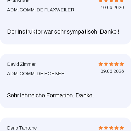
Rick Kraus
10.06.2026
ADM. COMM. DE FLAXWEILER
Der Instruktor war sehr sympatisch. Danke !
David Zimmer
09.06.2026
ADM. COMM. DE ROESER
Sehr lehrreiche Formation. Danke.
Dario Tantone