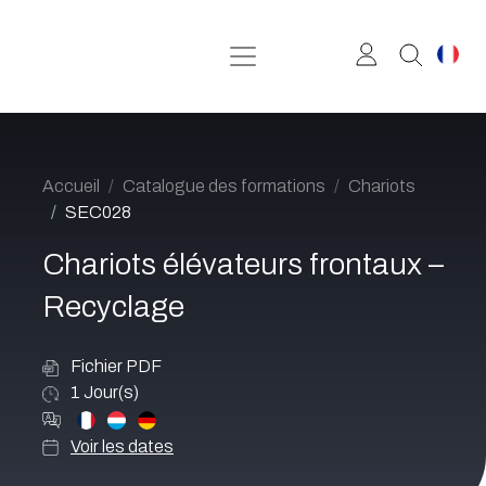
Se rendre au contenu
Accueil
Catalogue des formations
Chariots
SEC028
Chariots élévateurs frontaux –
Recyclage
Fichier PDF
1
Jour(s)
Voir les dates