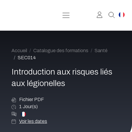
Se rendre au contenu
Accueil
Catalogue des formations
Santé
SEC014
Introduction aux risques liés
aux légionelles
Fichier PDF
1
Jour(s)
Voir les dates