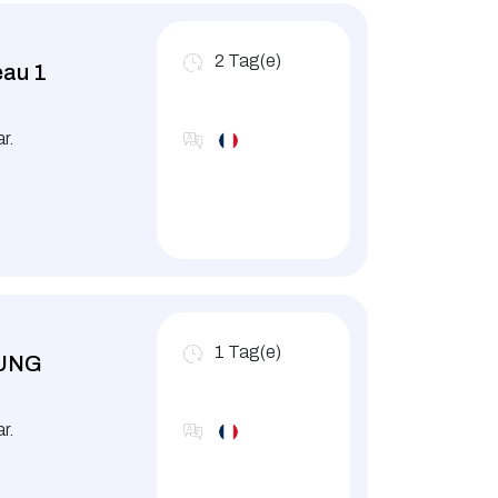
2
Tag(e)
eau 1
r.
1
Tag(e)
RUNG
r.