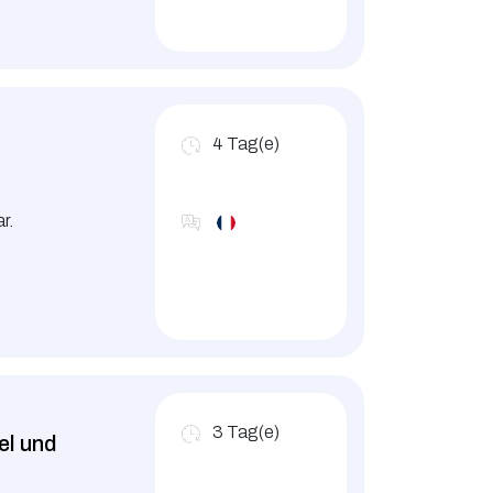
4
Tag(e)
r.
3
Tag(e)
el und