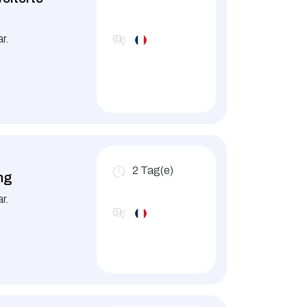
r.
2
Tag(e)
ng
r.