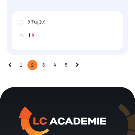
5
Tag(e)
1
2
3
4
5