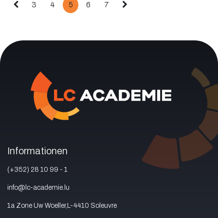
3
4
5
6
7
Informationen
(+352) 28 10 99 - 1
info@lc-academie.lu
1a Zone Uw Woeller,L-4410 Soleuvre