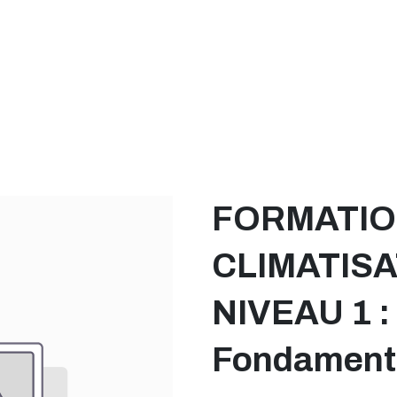
Catalogue
À propos
Postes
Blog
Contact
 – FROID / NIVEAU 1 : Initiation et Fondamentaux
FORMATI
CLIMATISAT
NIVEAU 1 : I
Fondament