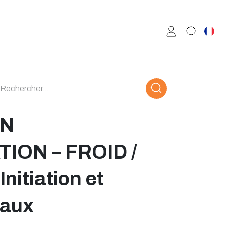
ON
ION – FROID /
nitiation et
aux