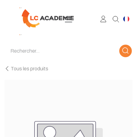
Se rendre au contenu
Tous les produits