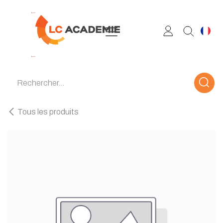
Se rendre au contenu
Tous les produits