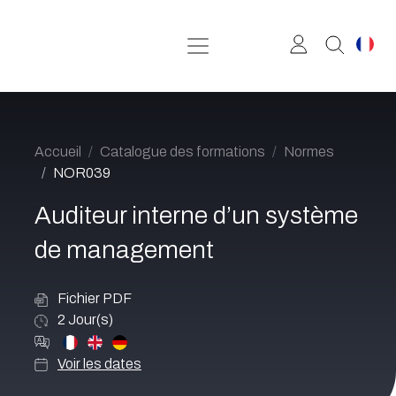
Se rendre au contenu
Accueil
Catalogue des formations
Normes
NOR039
Auditeur interne d’un système
de management
Fichier PDF
2
Jour(s)
Voir les dates