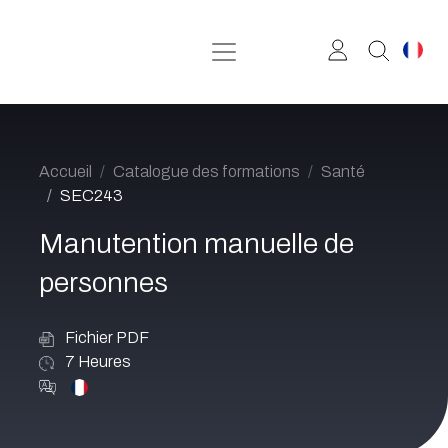
Se rendre au contenu
Accueil
Catalogue des formations
Santé
SEC243
Manutention manuelle de
personnes
Fichier PDF
7
Heures