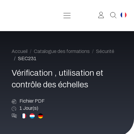
Se rendre au contenu
Accueil
Catalogue des formations
Sécurité
SEC231
Vérification , utilisation et
contrôle des échelles
Fichier PDF
1
Jour(s)