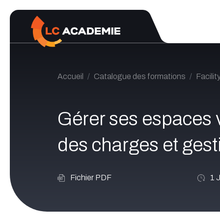
Se rendre au contenu
Accueil
Catalogue des formations
Facili
Gérer ses espaces ve
des charges et gest
Fichier PDF
1
J