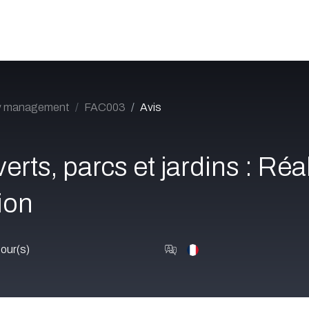
Catalogue
À propos
Postes
Blog
Contact
ty management
FAC003
Avis
rts, parcs et jardins : Réa
ion
our(s)