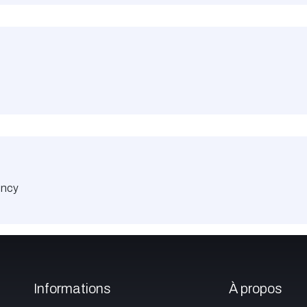
ency
Informations
À propos