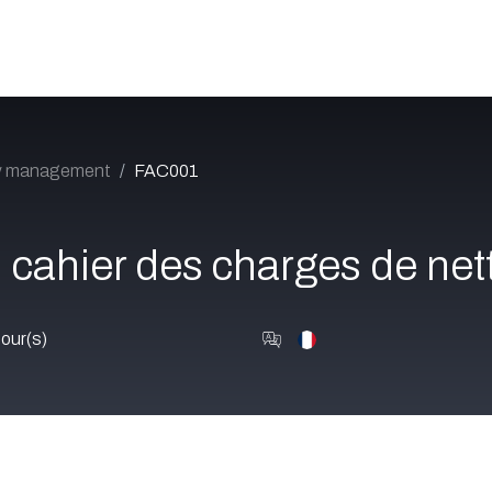
Catalogue
À propos
Postes
Blog
Contact
ty management
FAC001
 cahier des charges de net
our(s)