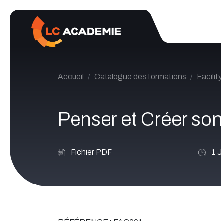
Se rendre au contenu
Accueil
Catalogue des formations
Facili
Penser et Créer son
Fichier PDF
1
J