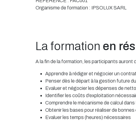
RÉFÉRENCE :
FAC001
Organisme de formation :
IPSOLUX SARL
La formation
en ré
A la fin de la formation, les participants auro
Apprendre à rédiger et négocier un contr
Penser dès le départ à la gestion future du
Evaluer et négocier les dépenses de nett
Identifier les coûts d’exploitation nécess
Comprendre le mécanisme de calcul dans 
Obtenir les bases pour réaliser de bonne
Evaluer les temps (heures) nécessaires