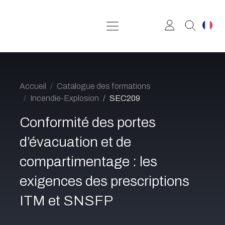
Se rendre au contenu
Accueil
Catalogue des formations
Incendie-Explosion
SEC209
Conformité des portes
d’évacuation et de
compartimentage : les
exigences des prescriptions
ITM et SNSFP