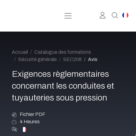
Se rendre au contenu
Accueil
Catalogue des formations
Sécurité générale
SEC208
Avis
Exigences règlementaires
concernant les conduites et
tuyauteries sous pression
Fichier PDF
4
Heures