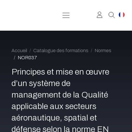
Se rendre au contenu
Accueil
Catalogue des formations
Normes
NOR037
Principes et mise en œuvre
d’un système de
management de la Qualité
applicable aux secteurs
aéronautique, spatial et
défense selon la norme EN