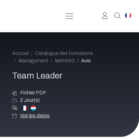
Se rendre au contenu
Accueil
Catalogue des formations
Management
MAN063
Avis
Team Leader
Fichier PDF
2
Jour(s)
Voir les dates