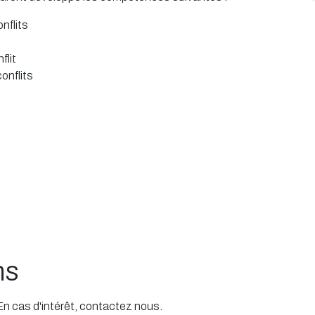
nflits
flit
onflits
ns
 En cas d'intérêt, contactez nous.