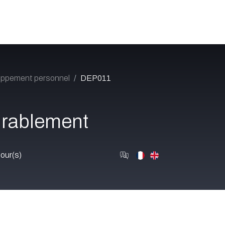
Catalogue
À propos
Postes
Blog
Contact
oppement personnel
DEP011
durablement
our(s)