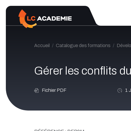
Se rendre au contenu
Accueil
Catalogue des formations
Dével
Gérer les conflits 
Fichier PDF
1
J