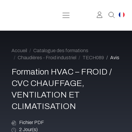
Se rendre au contenu
Accueil
Catalogue des formations
Chaudières - Froid industriel
TECH089
Avis
Formation HVAC – FROID /
CVC CHAUFFAGE,
VENTILATION ET
CLIMATISATION
Fichier PDF
2
Jour(s)