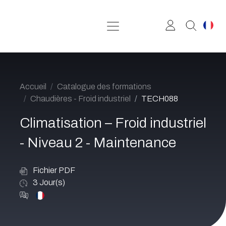
Se rendre au contenu
Accueil
Catalogue des formations
Chaudières - Froid industriel
TECH088
Climatisation – Froid industriel
- Niveau 2 - Maintenance
Fichier PDF
3
Jour(s)