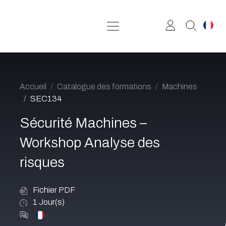
Se rendre au contenu
Accueil
Catalogue des formations
Machines
SEC134
Sécurité Machines –
Workshop Analyse des
risques
Fichier PDF
1
Jour(s)