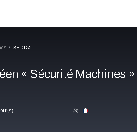
Catalogue
À propos
Postes
Blog
Contact
nes
SEC132
éen « Sécurité Machines »
our(s)