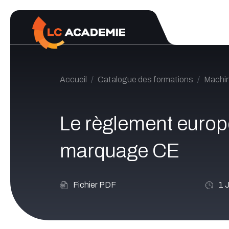
Se rendre au contenu
Accueil
Catalogue des formations
Machi
Le règlement europ
marquage CE
Fichier PDF
1
J