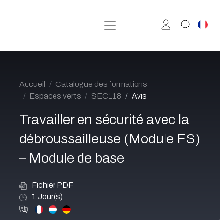
Se rendre au contenu
Accueil
Catalogue des formations
Espaces verts
SEC118
Avis
Travailler en sécurité avec la
débroussailleuse (Module FS)
– Module de base
Fichier PDF
1
Jour(s)