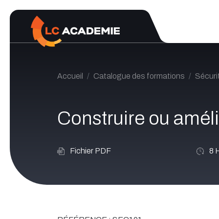
Se rendre au contenu
Accueil
Catalogue des formations
Sécuri
Construire ou améli
Fichier PDF
8