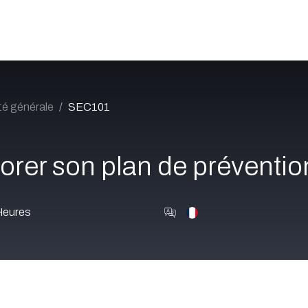
Catalogue
À propos
Postes
Blog
Contact
té générale
SEC101
orer son plan de préventio
Heures