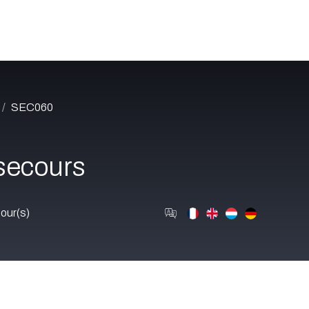
Catalogue
À propos
Postes
Blog
Contact
SEC060
secours
our(s)