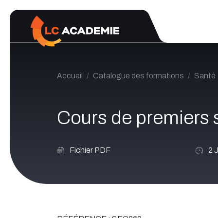
Se rendre au contenu
Accueil
Catalogue des formations
Santé
Cours de premiers 
Fichier PDF
2
J