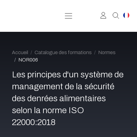
Se rendre au contenu
Accueil
Catalogue des formations
Normes
NOR006
Les principes d'un système de
management de la sécurité
des denrées alimentaires
selon la norme ISO
22000:2018