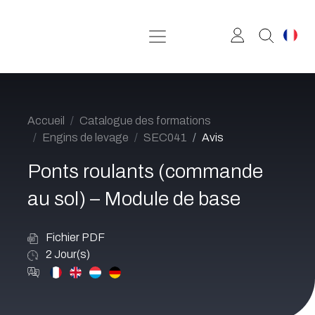
Se rendre au contenu
Accueil
Catalogue des formations
Engins de levage
SEC041
Avis
Ponts roulants (commande
au sol) – Module de base
Fichier PDF
2
Jour(s)